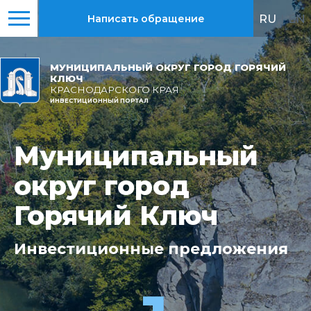
RU
|
EN
Написать обращение
МУНИЦИПАЛЬНЫЙ ОКРУГ ГОРОД ГОРЯЧИЙ
КЛЮЧ
КРАСНОДАРСКОГО КРАЯ
ИНВЕСТИЦИОННЫЙ ПОРТАЛ
Муниципальный
Муниципальный
округ город
округ город
Горячий Ключ
Горячий Ключ
Инвестиционные
Всего
реализовано
предложения