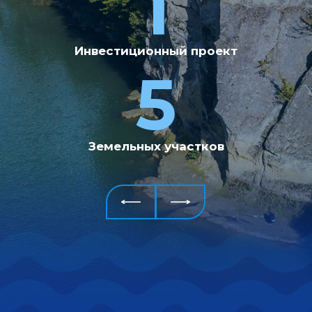
15
1
Инвестиционный проект
За 2010-2020гг.
реализовано
15 крупных
5
проектов на
общую
сумму 2,4 млрд рублей
9
Земельных участков
В настоящее время
реализуется
9 крупных
проектов на общую
сумму
свыше 4 млрд.
рублей